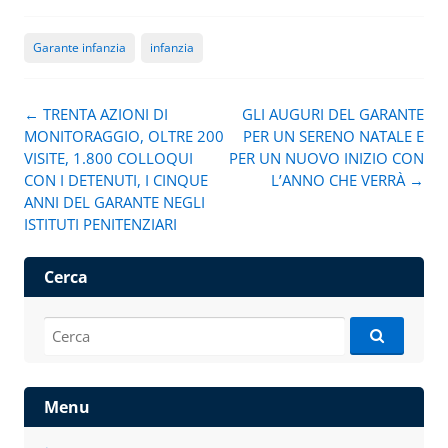
Garante infanzia
infanzia
Navigazione
←
TRENTA AZIONI DI
GLI AUGURI DEL GARANTE
articolo
MONITORAGGIO, OLTRE 200
PER UN SERENO NATALE E
VISITE, 1.800 COLLOQUI
PER UN NUOVO INIZIO CON
CON I DETENUTI, I CINQUE
L’ANNO CHE VERRÀ
→
ANNI DEL GARANTE NEGLI
ISTITUTI PENITENZIARI
Cerca
Cerca:
Menu