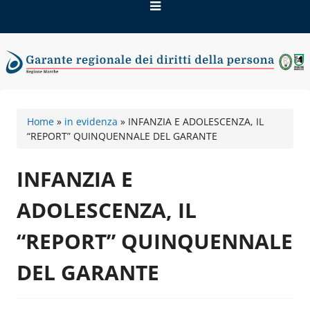
Vai
al
contenuto
Garante regionale dei
Home
»
in evidenza
»
INFANZIA E ADOLESCENZA, IL
diritti della persona
“REPORT” QUINQUENNALE DEL GARANTE
INFANZIA E
ADOLESCENZA, IL
“REPORT” QUINQUENNALE
DEL GARANTE