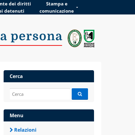
te dei diritti
Stampa e
ei detenuti
comunicazione
Cerca
Cerca:
Menu
Relazioni