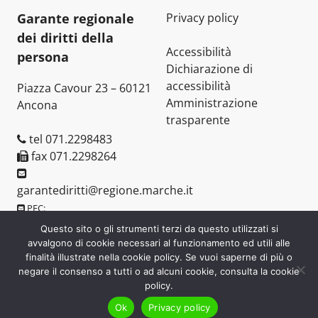
Garante regionale
Privacy policy
dei diritti della
Accessibilità
persona
Dichiarazione di
accessibilità
Piazza Cavour 23 – 60121
Amministrazione
Ancona
trasparente
tel 071.2298483
fax 071.2298264
garantediritti@regione.marche.it
PEC:
assemblea.marche.garantediritti@emarche.it
Questo sito o gli strumenti terzi da questo utilizzati si
avvalgono di cookie necessari al funzionamento ed utili alle
finalità illustrate nella cookie policy. Se vuoi saperne di più o
negare il consenso a tutti o ad alcuni cookie, consulta la cookie
policy.
Garante regionale dei diritti della persona © 2006-2026
Ok
Privacy policy