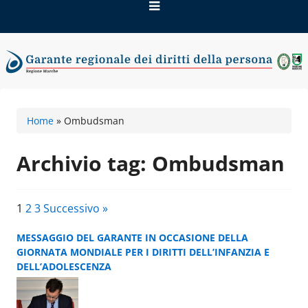
Vai
al
contenuto
Garante regionale dei
Home
»
Ombudsman
diritti della persona
Archivio tag: Ombudsman
1
2
3
Successivo »
MESSAGGIO DEL GARANTE IN OCCASIONE DELLA
GIORNATA MONDIALE PER I DIRITTI DELL’INFANZIA E
DELL’ADOLESCENZA