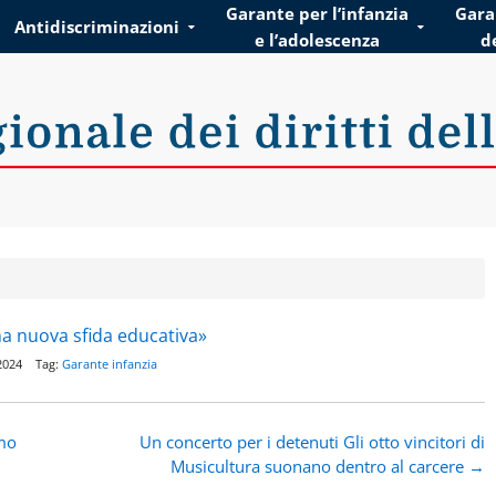
Garante per l’infanzia
Garan
Antidiscriminazioni
e l’adolescenza
d
ei diritti della persona
na nuova sfida educativa»
e 2024 Tag:
Garante infanzia
imo
Un concerto per i detenuti Gli otto vincitori di
Musicultura suonano dentro al carcere
→