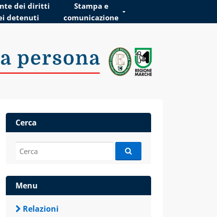
te dei diritti
Stampa e
ei detenuti
comunicazione
Cerca
Cerca:
Menu
Relazioni