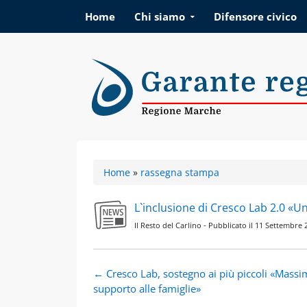
Vai al contenuto
Home
Chi siamo
Difensore civico
Garante regionale d
Home
»
rassegna stampa
L`inclusione di Cresco Lab 2.0 «U
Il Resto del Carlino - Pubblicato il 11 Settembr
Navigazione
←
Cresco Lab, sostegno ai più piccoli «Mass
articolo
supporto alle famiglie»