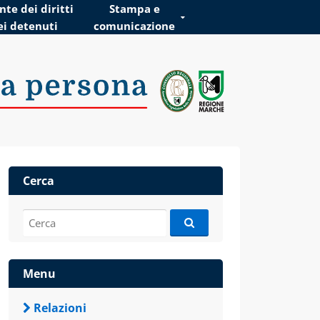
te dei diritti
Stampa e
ei detenuti
comunicazione
Cerca
Cerca:
Menu
Relazioni