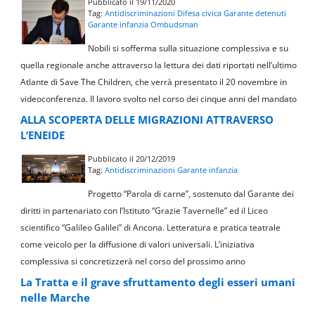
Pubblicato il 19/11/2020
Tag:
Antidiscriminazioni
Difesa civica
Garante detenuti
Garante infanzia
Ombudsman
Nobili si sofferma sulla situazione complessiva e su
quella regionale anche attraverso la lettura dei dati riportati nell’ultimo
Atlante di Save The Children, che verrà presentato il 20 novembre in
videoconferenza. Il lavoro svolto nel corso dei cinque anni del mandato
ALLA SCOPERTA DELLE MIGRAZIONI ATTRAVERSO
L’ENEIDE
Pubblicato il 20/12/2019
Tag:
Antidiscriminazioni
Garante infanzia
Progetto “Parola di carne”, sostenuto dal Garante dei
diritti in partenariato con l’Istituto “Grazie Tavernelle” ed il Liceo
scientifico “Galileo Galilei” di Ancona. Letteratura e pratica teatrale
come veicolo per la diffusione di valori universali. L’iniziativa
complessiva si concretizzerà nel corso del prossimo anno
La Tratta e il grave sfruttamento degli esseri umani
nelle Marche