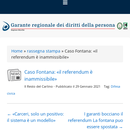
Vai
al
contenuto
Garante regionale dei
Home
»
rassegna stampa
»
Caso Fontana: «il
diritti della persona
referendum è inammissibile»
Caso Fontana: «il referendum è
inammissibile»
Il Resto del Carlino - Pubblicato il 29 Gennaio 2021 Tag:
Difesa
civica
Navigazione
←
«Carceri, solo un positivo:
I garanti bocciano il
articolo
il sistema è un modello»
referendum La fontana puo
essere spostata
→