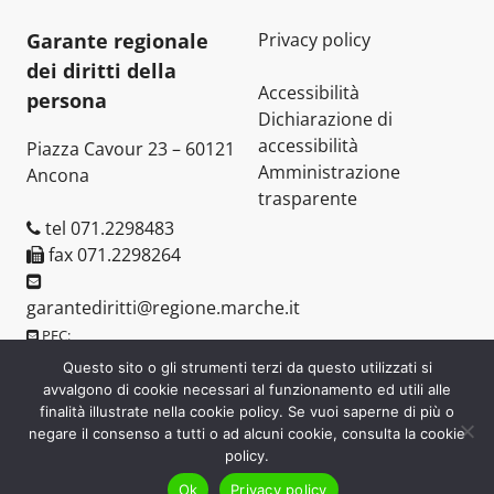
Garante regionale
Privacy policy
dei diritti della
Accessibilità
persona
Dichiarazione di
accessibilità
Piazza Cavour 23 – 60121
Amministrazione
Ancona
trasparente
tel 071.2298483
fax 071.2298264
garantediritti@regione.marche.it
PEC:
assemblea.marche.garantediritti@emarche.it
Questo sito o gli strumenti terzi da questo utilizzati si
avvalgono di cookie necessari al funzionamento ed utili alle
finalità illustrate nella cookie policy. Se vuoi saperne di più o
negare il consenso a tutti o ad alcuni cookie, consulta la cookie
policy.
Garante regionale dei diritti della persona © 2006-2026
Ok
Privacy policy